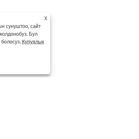
X
н сунуштоо, сайт
колдонобуз. Бул
 болосуз.
Купуялык
+86-13862323777
master@changfang.com