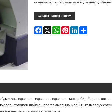
кездемелер аркылуу өтүүгө мүмкүнчүлүк берет
Сурамжылоо жөнөтүү
Facebook
X
WhatsApp
Pinterest
LinkedIn
Share
абдылган, жарылган жарылган жарылган жиптер бир-бирине топтош
кчелери төгүлгөн шайман программасына ылайык, катмарлуу согуш 
р аркылуу өтүүгө мүмкүнчүлүк берет.