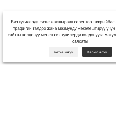
Биз кукилерди сизге жакшыраак серептөө тажрыйбасы
трафигин талдоо жана мазмунду жекелештирүү үчүн 
сайтты колдонуу менен сиз кукилерди колдонууга макул
саясаты
Четке кагуу
Кабыл алуу