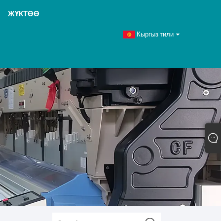
ЖҮКТӨӨ
Кыргыз тили