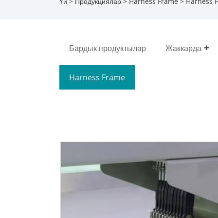
Үй
>
Продукциялар
>
Harness Frame
> Harness 
Бардык продуктылар
Жаккарда
Harness Frame