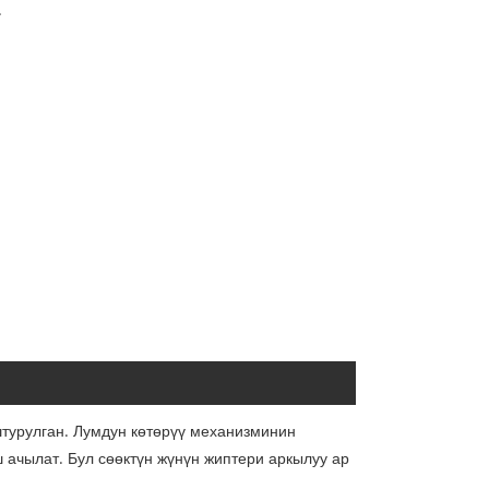
.
турулган. Лумдун көтөрүү механизминин
ачылат. Бул сөөктүн жүнүн жиптери аркылуу ар