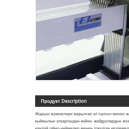
Продукт Description
Жарыш жээкчелери жарылган ат салгыч менен ж
кыймылын аткаргандан кийин, жабдуулардын жээ
кандай оймо-чиймелер менен токулган кездемеле