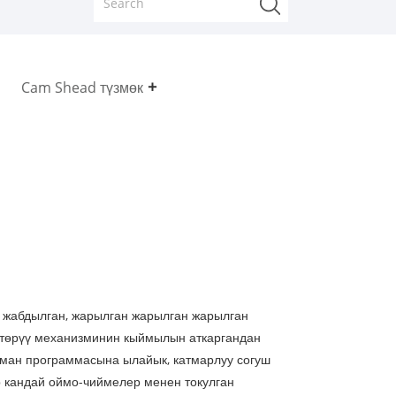
Cam Shead түзмөк
 жабдылган, жарылган жарылган жарылган
өтөрүү механизминин кыймылын аткаргандан
йман программасына ылайык, катмарлуу согуш
р кандай оймо-чиймелер менен токулган