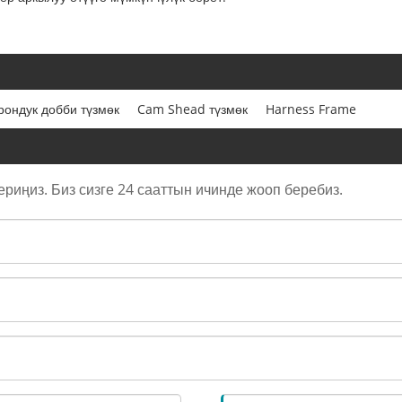
рондук добби түзмөк
Cam Shead түзмөк
Harness Frame
риңиз. Биз сизге 24 сааттын ичинде жооп беребиз.