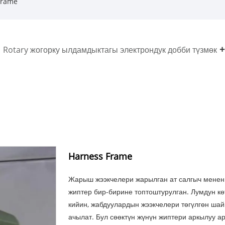
Frame
Rotary жогорку ылдамдыктагы электрондук добби түзмөк
Harness Frame
Жарыш жээкчелери жарылган ат салгыч менен
жиптер бир-бирине топтоштурулган. Лумдун к
кийин, жабдуулардын жээкчелери төгүлгөн ша
ачылат. Бул сөөктүн жүнүн жиптери аркылуу а