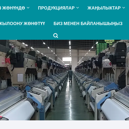
З ЖӨНҮНДӨ
ПРОДУКЦИЯЛАР
ЖАҢЫЛЫКТАР
ЖЫЛООНУ ЖӨНӨТҮҮ
БИЗ МЕНЕН БАЙЛАНЫШЫҢЫЗ