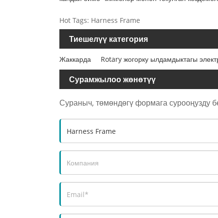
Hot Tags: Harness Frame
Тиешелүү категория
Жаккарда
Rotary жогорку ылдамдыктагы элект
Сурамжылоо жөнөтүү
Сураныч, төмөндөгү формага сурооңузду бе